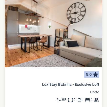
5.0
LuxiStay Batalha - Exclusive Loft
Porto
4
1
2
85 م²