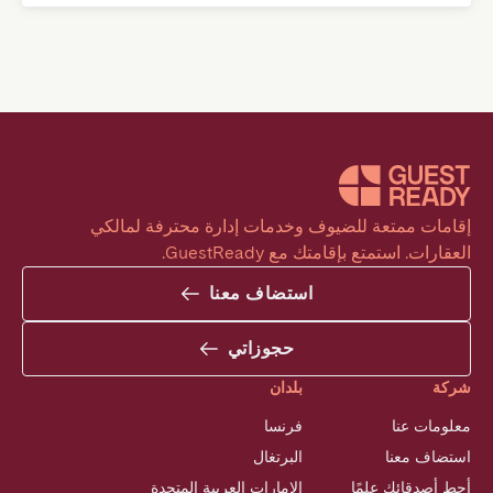
إقامات ممتعة للضيوف وخدمات إدارة محترفة لمالكي 
العقارات. استمتع بإقامتك مع GuestReady.
استضاف معنا
حجوزاتي
شركة
بلدان
معلومات عنا
فرنسا
استضاف معنا
البرتغال
أحِط أصدقائك علمًا
الإمارات العربية المتحدة