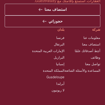
العقارات. استمتع بإقامتك مع GuestReady.
استضاف معنا
حجوزاتي
شركة
بلدان
معلومات عنا
فرنسا
استضاف معنا
البرتغال
أحِط أصدقائك علمًا
الإمارات العربية المتحدة
وظائف
البرازيل
تواصل معنا
إسبانيا
المساعدة والأسئلة الشائعة
المملكة المتحدة
Guadeloupe
أيرلندا
لا ريونيون