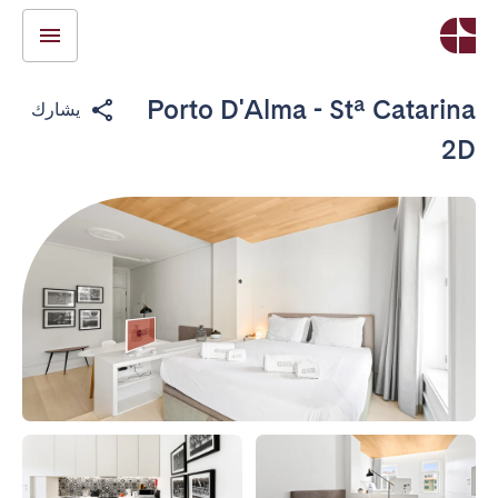
Porto D'Alma - Stª Catarina
يشارك
2D