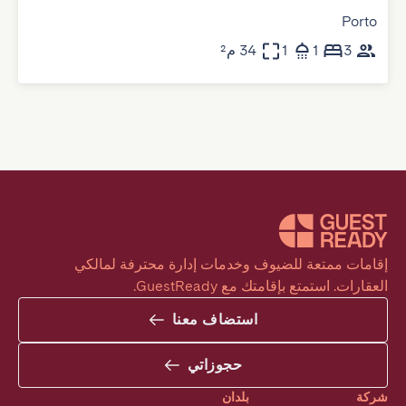
Porto
3
1
1
34 م²
إقامات ممتعة للضيوف وخدمات إدارة محترفة لمالكي 
العقارات. استمتع بإقامتك مع GuestReady.
استضاف معنا
حجوزاتي
شركة
بلدان