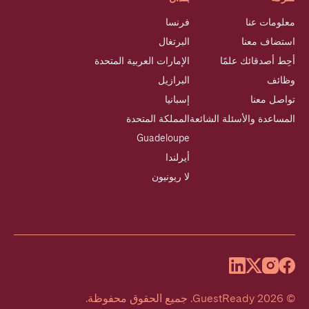
معلومات عنا
فرنسا
استضاف معنا
البرتغال
أحِط أصدقائك علمًا
الإمارات العربية المتحدة
وظائف
البرازيل
تواصل معنا
إسبانيا
المساعدة والأسئلة الشائعة
المملكة المتحدة
Guadeloupe
أيرلندا
لا ريونيون
©
2026
GuestReady
.
جميع الحقوق محفوظة.