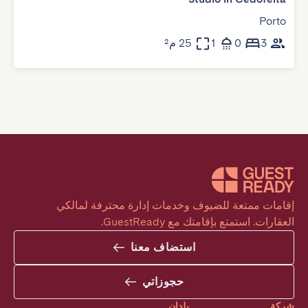
Porto
3
0
1
25 م²
إقامات ممتعة للضيوف وخدمات إدارة محترفة لمالكي 
العقارات. استمتع بإقامتك مع GuestReady.
استضاف معنا
حجوزاتي
شركة
بلدان