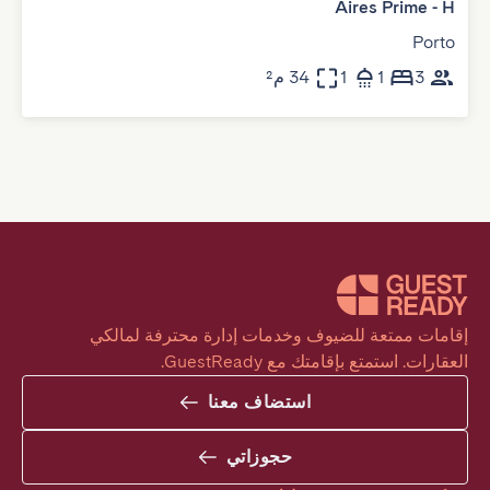
Aires Prime - H
Porto
3
1
1
34 م²
إقامات ممتعة للضيوف وخدمات إدارة محترفة لمالكي 
العقارات. استمتع بإقامتك مع GuestReady.
استضاف معنا
حجوزاتي