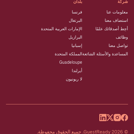
شركة
بلدان
معلومات عنا
فرنسا
استضاف معنا
البرتغال
أحِط أصدقائك علمًا
الإمارات العربية المتحدة
وظائف
البرازيل
تواصل معنا
إسبانيا
المساعدة والأسئلة الشائعة
المملكة المتحدة
Guadeloupe
أيرلندا
لا ريونيون
©
2026
GuestReady
.
جميع الحقوق محفوظة.