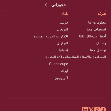
حجوزاتي
شركة
بلدان
معلومات عنا
فرنسا
استضاف معنا
البرتغال
أحِط أصدقائك علمًا
الإمارات العربية المتحدة
وظائف
البرازيل
تواصل معنا
إسبانيا
المساعدة والأسئلة الشائعة
المملكة المتحدة
Guadeloupe
أيرلندا
لا ريونيون