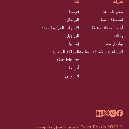
شركة
بلدان
معلومات عنا
فرنسا
استضاف معنا
البرتغال
أحِط أصدقائك علمًا
الإمارات العربية المتحدة
وظائف
البرازيل
تواصل معنا
إسبانيا
المساعدة والأسئلة الشائعة
المملكة المتحدة
Guadeloupe
أيرلندا
لا ريونيون
©
2026
GuestReady
.
جميع الحقوق محفوظة.