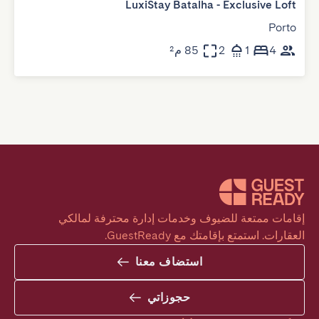
LuxiStay Batalha - Exclusive Loft
Porto
4
1
2
85 م²
إقامات ممتعة للضيوف وخدمات إدارة محترفة لمالكي 
العقارات. استمتع بإقامتك مع GuestReady.
استضاف معنا
حجوزاتي