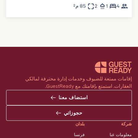
4
1
2
85 م²
إقامات ممتعة للضيوف وخدمات إدارة محترفة لمالكي 
العقارات. استمتع بإقامتك مع GuestReady.
استضاف معنا
حجوزاتي
شركة
بلدان
معلومات عنا
فرنسا