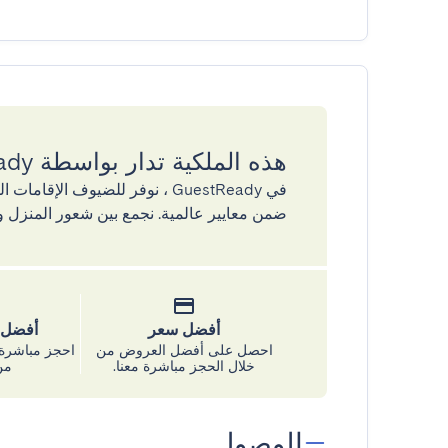
هذه الملكية تدار بواسطة GuestReady
في GuestReady ، نوفر للضيوف ال
ضمن معايير عالمية. نجمع بين شعور المنزل و
أفضل سعر
أفضل س
احصل على أفضل العروض من
احجز مباشرة 
خلال الحجز مباشرة معنا.
من
الوصول