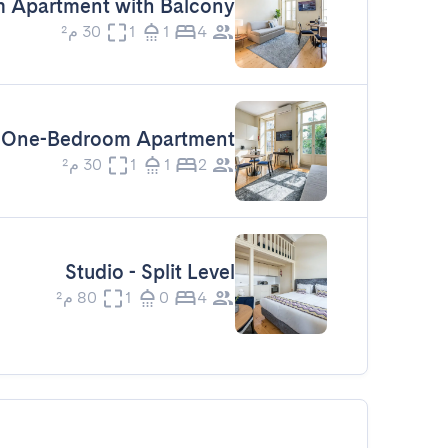
 Apartment with Balcony
4
1
1
30 م²
One-Bedroom Apartment
2
1
1
30 م²
Studio - Split Level
4
0
1
80 م²