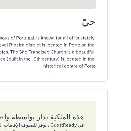
حيّ
ous of Portugal, is known for all of its stately 
l Ribeira district is located in Porto on the 
fes. The São Francisco Church is a beautiful 
 (built in the 19th century) is located in the 
historical centre of Porto.
هذه الملكية تدار بواسطة GuestReady
في GuestReady ، نوفر للضيوف ال