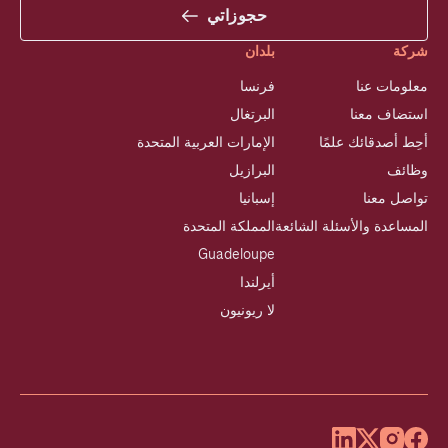
حجوزاتي
شركة
بلدان
معلومات عنا
فرنسا
استضاف معنا
البرتغال
أحِط أصدقائك علمًا
الإمارات العربية المتحدة
وظائف
البرازيل
تواصل معنا
إسبانيا
المساعدة والأسئلة الشائعة
المملكة المتحدة
Guadeloupe
أيرلندا
لا ريونيون