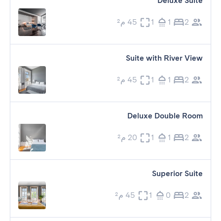
Deluxe Suite
2
1
1
45 م²
Suite with River View
2
1
1
45 م²
Deluxe Double Room
2
1
1
20 م²
Superior Suite
2
0
1
45 م²