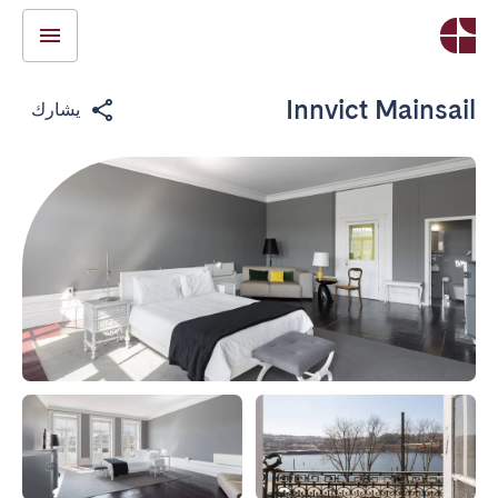
Innvict Mainsail
يشارك