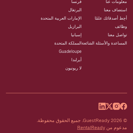
معلومات عنا
فرنسا
استضاف معنا
البرتغال
أحِط أصدقائك علمًا
الإمارات العربية المتحدة
وظائف
البرازيل
تواصل معنا
إسبانيا
المساعدة والأسئلة الشائعة
المملكة المتحدة
Guadeloupe
أيرلندا
لا ريونيون
©
2026
GuestReady
.
جميع الحقوق محفوظة.
مدعوم من
RentalReady