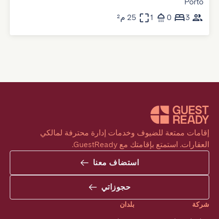
Porto
3
0
1
25 م²
إقامات ممتعة للضيوف وخدمات إدارة محترفة لمالكي 
العقارات. استمتع بإقامتك مع GuestReady.
استضاف معنا
حجوزاتي
شركة
بلدان