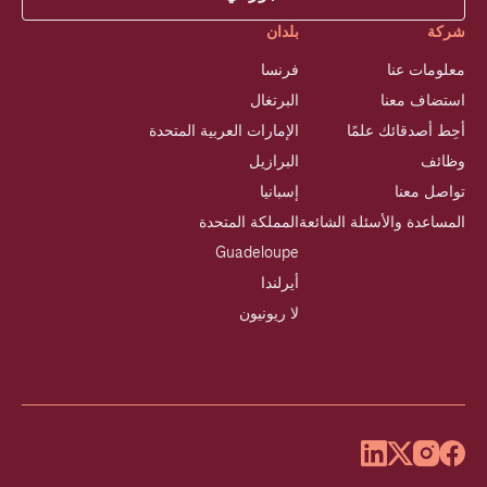
شركة
بلدان
معلومات عنا
فرنسا
استضاف معنا
البرتغال
أحِط أصدقائك علمًا
الإمارات العربية المتحدة
وظائف
البرازيل
تواصل معنا
إسبانيا
المساعدة والأسئلة الشائعة
المملكة المتحدة
Guadeloupe
أيرلندا
لا ريونيون