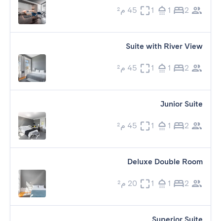
2
1
1
45 م²
Suite with River View
2
1
1
45 م²
Junior Suite
2
1
1
45 م²
Deluxe Double Room
2
1
1
20 م²
Superior Suite