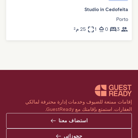
Studio in Cedofeita
Porto
3
0
1
25 م²
إقامات ممتعة للضيوف وخدمات إدارة محترفة لمالكي 
العقارات. استمتع بإقامتك مع GuestReady.
استضاف معنا
حجوزاتي