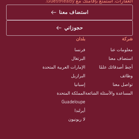
العقارات. استمتع بإقامتك مع GuestReady.
استضاف معنا
حجوزاتي
شركة
بلدان
معلومات عنا
فرنسا
استضاف معنا
البرتغال
أحِط أصدقائك علمًا
الإمارات العربية المتحدة
وظائف
البرازيل
تواصل معنا
إسبانيا
المساعدة والأسئلة الشائعة
المملكة المتحدة
Guadeloupe
أيرلندا
لا ريونيون