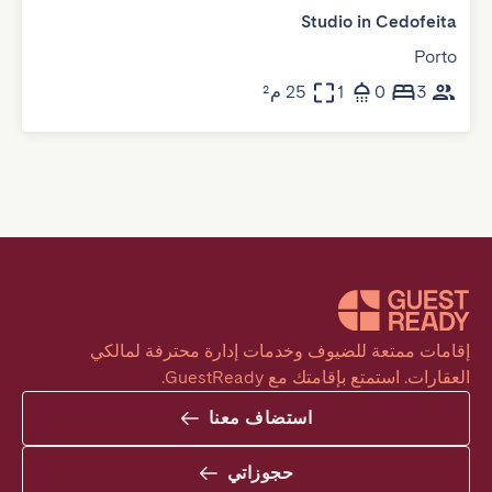
Studio in Cedofeita
Porto
3
0
1
25 م²
إقامات ممتعة للضيوف وخدمات إدارة محترفة لمالكي 
العقارات. استمتع بإقامتك مع GuestReady.
استضاف معنا
حجوزاتي