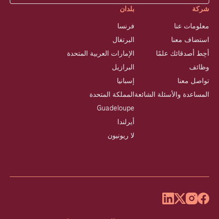
شركة
بلدان
معلومات عنا
فرنسا
استضاف معنا
البرتغال
أحِط أصدقائك علمًا
الإمارات العربية المتحدة
وظائف
البرازيل
تواصل معنا
إسبانيا
المساعدة والأسئلة الشائعة
المملكة المتحدة
Guadeloupe
أيرلندا
لا ريونيون