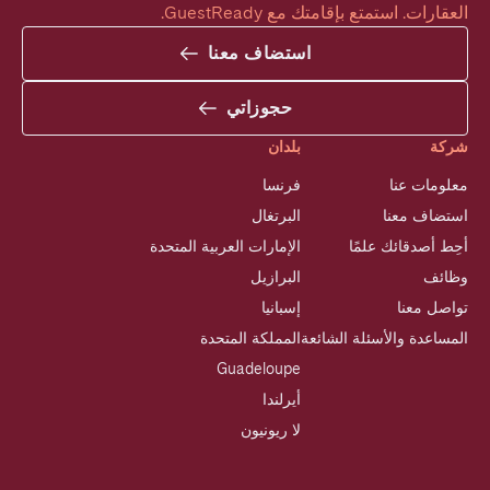
العقارات. استمتع بإقامتك مع GuestReady.
استضاف معنا
حجوزاتي
شركة
بلدان
معلومات عنا
فرنسا
استضاف معنا
البرتغال
أحِط أصدقائك علمًا
الإمارات العربية المتحدة
وظائف
البرازيل
تواصل معنا
إسبانيا
المساعدة والأسئلة الشائعة
المملكة المتحدة
Guadeloupe
أيرلندا
لا ريونيون