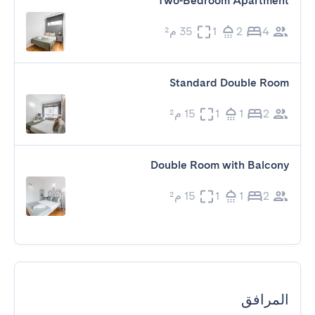
Two-Bedroom Apartment
4
2
1
35 م²
Standard Double Room
2
1
1
15 م²
Double Room with Balcony
2
1
1
15 م²
المرافق