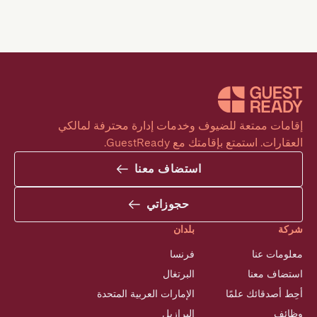
إقامات ممتعة للضيوف وخدمات إدارة محترفة لمالكي 
العقارات. استمتع بإقامتك مع GuestReady.
استضاف معنا
حجوزاتي
شركة
بلدان
معلومات عنا
فرنسا
استضاف معنا
البرتغال
أحِط أصدقائك علمًا
الإمارات العربية المتحدة
وظائف
البرازيل