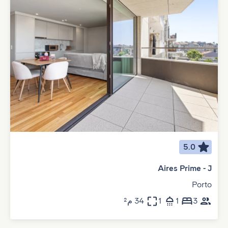
5.0
Aires Prime - J
Porto
3
1
1
34 م²