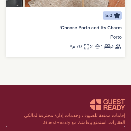
5.0
Choose Porto and Its Charm!
Porto
3
1
2
70 م²
إقامات ممتعة للضيوف وخدمات إدارة محترفة لمالكي 
العقارات. استمتع بإقامتك مع GuestReady.