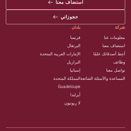
استضاف معنا
حجوزاتي
شركة
بلدان
معلومات عنا
فرنسا
استضاف معنا
البرتغال
أحِط أصدقائك علمًا
الإمارات العربية المتحدة
وظائف
البرازيل
تواصل معنا
إسبانيا
المساعدة والأسئلة الشائعة
المملكة المتحدة
Guadeloupe
أيرلندا
لا ريونيون