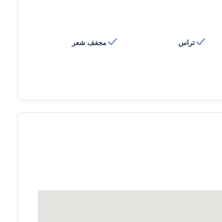
تراس
مجفف شعر