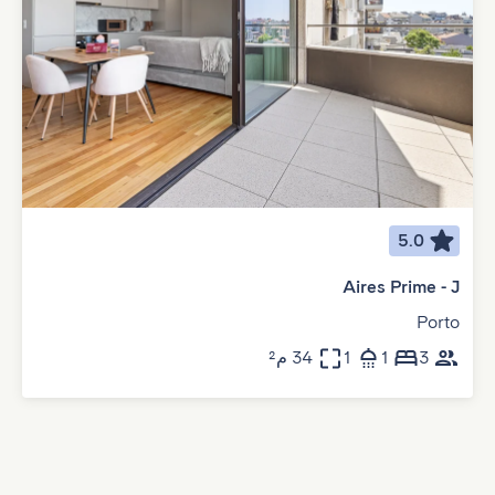
5.0
Aires Prime - J
Porto
3
1
1
34 م²