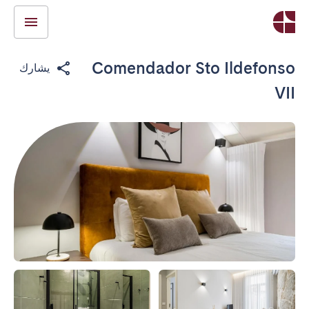
Comendador Sto Ildefonso
يشارك
VII