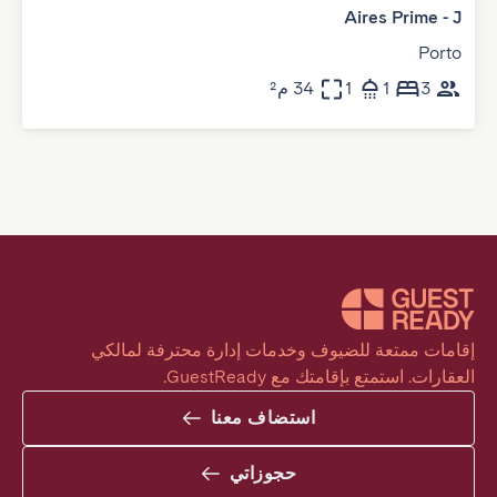
Aires Prime - J
Porto
3
1
1
34 م²
إقامات ممتعة للضيوف وخدمات إدارة محترفة لمالكي 
العقارات. استمتع بإقامتك مع GuestReady.
استضاف معنا
حجوزاتي