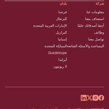
شركة
بلدان
معلومات عنا
فرنسا
استضاف معنا
البرتغال
أحِط أصدقائك علمًا
الإمارات العربية المتحدة
وظائف
البرازيل
تواصل معنا
إسبانيا
المساعدة والأسئلة الشائعة
المملكة المتحدة
Guadeloupe
أيرلندا
لا ريونيون