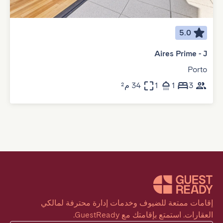
5.0
Aires Prime - J
Porto
3
1
1
34 م²
إقامات ممتعة للضيوف وخدمات إدارة محترفة لمالكي 
العقارات. استمتع بإقامتك مع GuestReady.