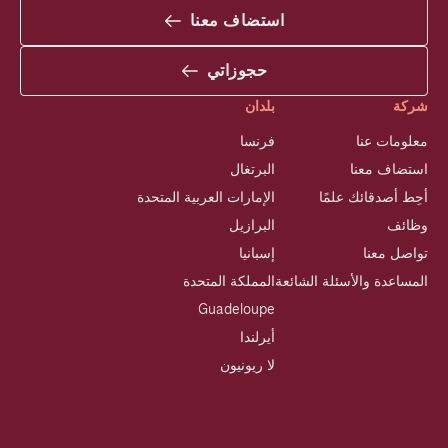
استضاف معنا
حجوزاتي
شركة
بلدان
معلومات عنا
فرنسا
استضاف معنا
البرتغال
أحِط أصدقائك علمًا
الإمارات العربية المتحدة
وظائف
البرازيل
تواصل معنا
إسبانيا
المساعدة والأسئلة الشائعة
المملكة المتحدة
Guadeloupe
أيرلندا
لا ريونيون