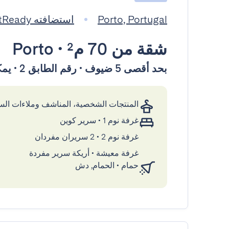
Porto, Portugal
استضافته GuestReady
شقة
من 70 م²
•
Porto
بحد أقصى 5 ضيوف • رقم الطابق 2 • يمكن الوصول إليها بواسطة المصعد
المنتجات الشخصية، المناشف وملاءات ال
غرفة نوم 1
•
سرير كوين
غرفة نوم 2
•
2 سريران مفردان
غرفة معيشة
•
أريكة سرير مفردة
حمام
•
الحمام, دش