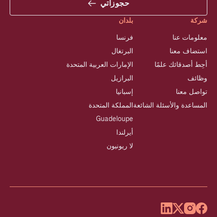
حجوزاتي
شركة
بلدان
معلومات عنا
فرنسا
استضاف معنا
البرتغال
أحِط أصدقائك علمًا
الإمارات العربية المتحدة
وظائف
البرازيل
تواصل معنا
إسبانيا
المساعدة والأسئلة الشائعة
المملكة المتحدة
Guadeloupe
أيرلندا
لا ريونيون