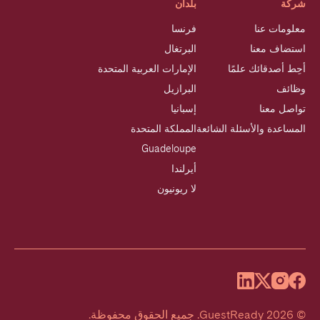
شركة
بلدان
معلومات عنا
فرنسا
استضاف معنا
البرتغال
أحِط أصدقائك علمًا
الإمارات العربية المتحدة
وظائف
البرازيل
تواصل معنا
إسبانيا
المساعدة والأسئلة الشائعة
المملكة المتحدة
Guadeloupe
أيرلندا
لا ريونيون
©
2026
GuestReady
.
جميع الحقوق محفوظة.