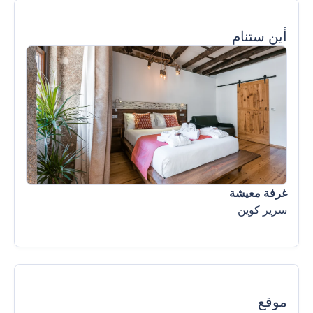
أين ستنام
غرفة معيشة
سرير كوين
موقع