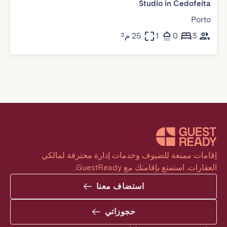
Studio in Cedofeita
Porto
3
0
1
25 م²
إقامات ممتعة للضيوف وخدمات إدارة محترفة لمالكي 
العقارات. استمتع بإقامتك مع GuestReady.
استضاف معنا
حجوزاتي