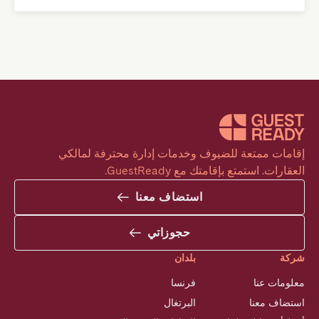
إقامات ممتعة للضيوف وخدمات إدارة محترفة لمالكي 
العقارات. استمتع بإقامتك مع GuestReady.
استضاف معنا
حجوزاتي
شركة
بلدان
معلومات عنا
فرنسا
استضاف معنا
البرتغال