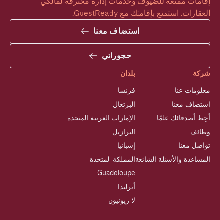
إقامات ممتعة للضيوف وخدمات إدارة محترفة لمالكي 
العقارات. استمتع بإقامتك مع GuestReady.
استضاف معنا
حجوزاتي
شركة
بلدان
معلومات عنا
فرنسا
استضاف معنا
البرتغال
أحِط أصدقائك علمًا
الإمارات العربية المتحدة
وظائف
البرازيل
تواصل معنا
إسبانيا
المساعدة والأسئلة الشائعة
المملكة المتحدة
Guadeloupe
أيرلندا
لا ريونيون