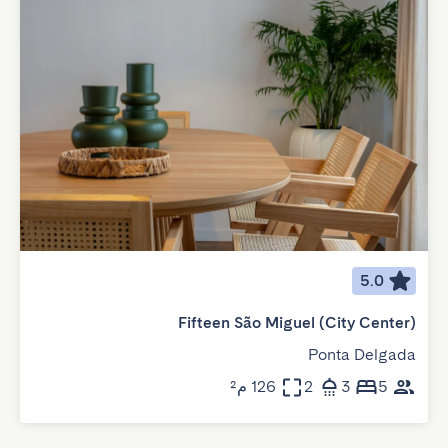
5.0
Fifteen São Miguel (City Center)
Ponta Delgada
5
3
2
126 م²