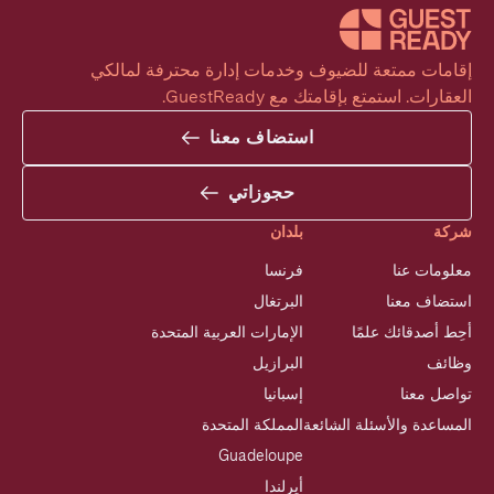
إقامات ممتعة للضيوف وخدمات إدارة محترفة لمالكي 
العقارات. استمتع بإقامتك مع GuestReady.
استضاف معنا
حجوزاتي
شركة
بلدان
معلومات عنا
فرنسا
استضاف معنا
البرتغال
أحِط أصدقائك علمًا
الإمارات العربية المتحدة
وظائف
البرازيل
تواصل معنا
إسبانيا
المساعدة والأسئلة الشائعة
المملكة المتحدة
Guadeloupe
أيرلندا