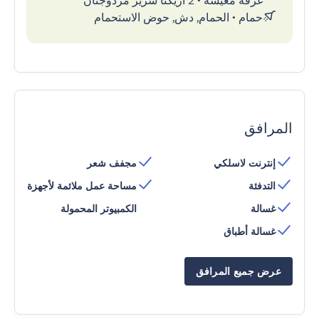
غرفة معيشة
•
2 أريكتا سرير مزدوجتان
حمام
•
الحمام, دش, حوض الاستحمام
المرافق
إنترنت لاسلكي
مجفف شعر
التدفئة
مساحة عمل ملائمة لأجهزة
غسالة
الكمبيوتر المحمولة
غسالة أطباق
عرض جميع المرافق