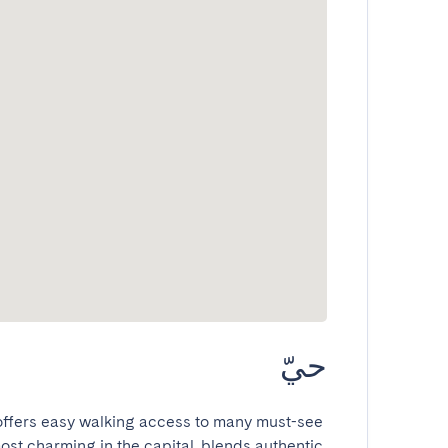
حيّ
 offers easy walking access to many must-see 
ost charming in the capital, blends authentic 