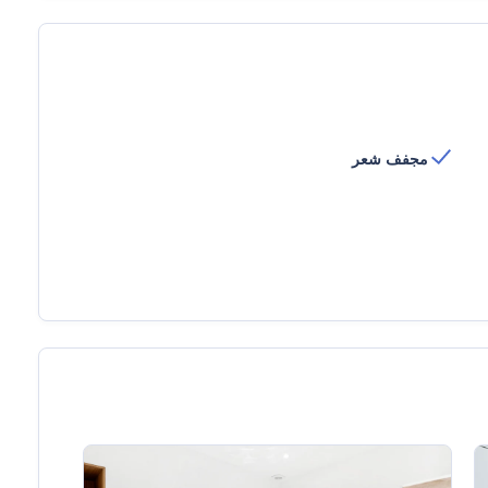
مجفف شعر