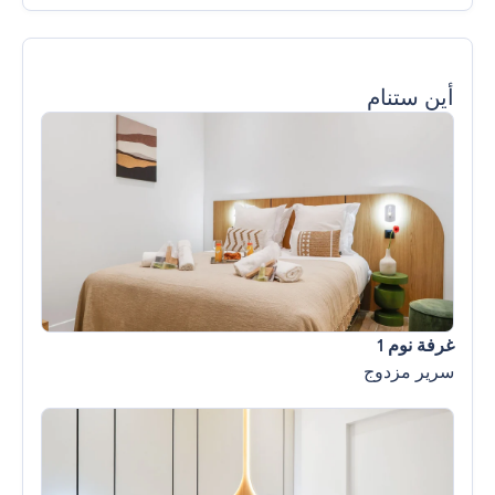
أين ستنام
غرفة نوم 1
سرير مزدوج