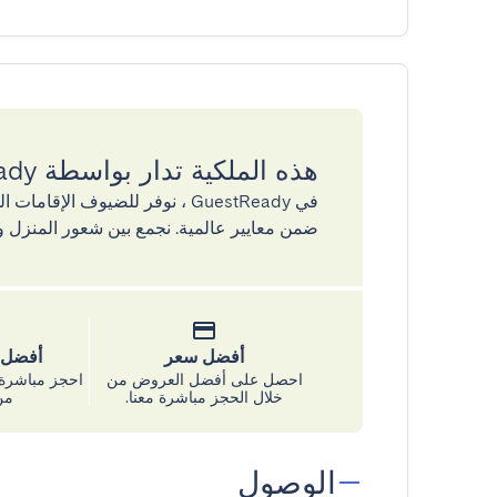
هذه الملكية تدار بواسطة GuestReady
في GuestReady ، نوفر للضيوف ال
ضمن معايير عالمية. نجمع بين شعور المنزل و
أفضل سعر
أفضل س
احصل على أفضل العروض من
احجز مباشرة 
خلال الحجز مباشرة معنا.
من
الوصول