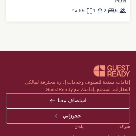
Paris
5
2
1
65 م²
إقامات ممتعة للضيوف وخدمات إدارة محترفة لمالكي 
العقارات. استمتع بإقامتك مع GuestReady.
استضاف معنا
حجوزاتي
شركة
بلدان