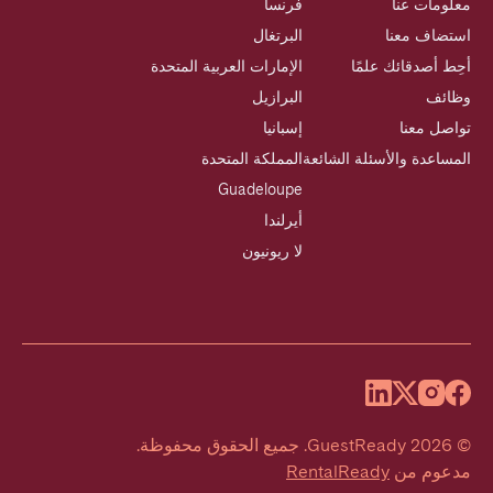
معلومات عنا
فرنسا
استضاف معنا
البرتغال
أحِط أصدقائك علمًا
الإمارات العربية المتحدة
وظائف
البرازيل
تواصل معنا
إسبانيا
المساعدة والأسئلة الشائعة
المملكة المتحدة
Guadeloupe
أيرلندا
لا ريونيون
©
2026
GuestReady
.
جميع الحقوق محفوظة.
مدعوم من
RentalReady