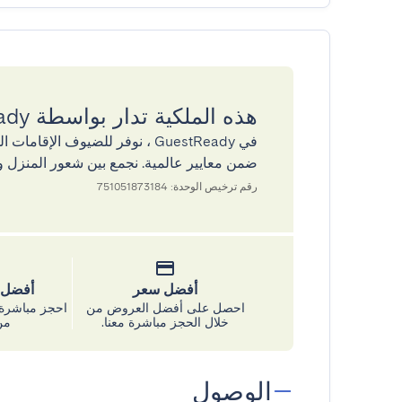
هذه الملكية تدار بواسطة GuestReady
في GuestReady ، نوفر للضيوف ال
ضمن معايير عالمية. نجمع بين شعور المنزل و
رقم ترخيص الوحدة: 751051873184
أفضل سعر
أفضل س
احصل على أفضل العروض من
احجز مباشرة 
خلال الحجز مباشرة معنا.
من
الوصول