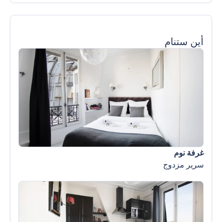
أين ستنام
غرفة نوم
سرير مزدوج