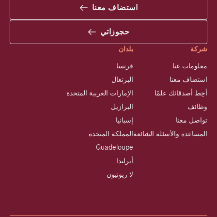
استضاف معنا
حجوزاتي
شركة
بلدان
معلومات عنا
فرنسا
استضاف معنا
البرتغال
أحِط أصدقائك علمًا
الإمارات العربية المتحدة
وظائف
البرازيل
تواصل معنا
إسبانيا
المساعدة والأسئلة الشائعة
المملكة المتحدة
Guadeloupe
أيرلندا
لا ريونيون