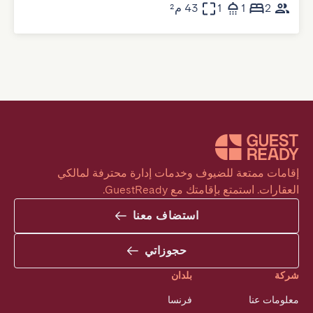
2
1
1
43 م²
إقامات ممتعة للضيوف وخدمات إدارة محترفة لمالكي 
العقارات. استمتع بإقامتك مع GuestReady.
استضاف معنا
حجوزاتي
شركة
بلدان
معلومات عنا
فرنسا