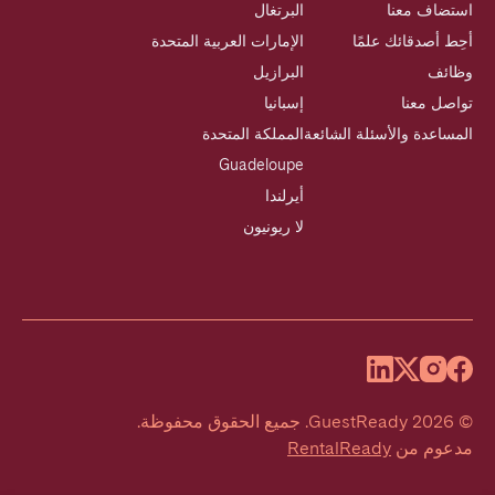
استضاف معنا
البرتغال
أحِط أصدقائك علمًا
الإمارات العربية المتحدة
وظائف
البرازيل
تواصل معنا
إسبانيا
المساعدة والأسئلة الشائعة
المملكة المتحدة
Guadeloupe
أيرلندا
لا ريونيون
©
2026
GuestReady
.
جميع الحقوق محفوظة.
مدعوم من
RentalReady