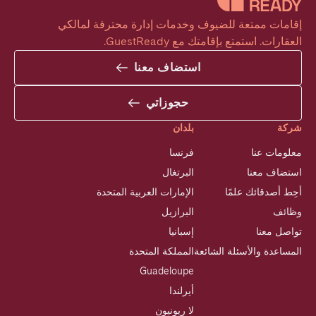
إقامات ممتعة للضيوف وخدمات إدارة محترفة لمالكي 
العقارات. استمتع بإقامتك مع GuestReady.
استضاف معنا
حجوزاتي
شركة
بلدان
معلومات عنا
فرنسا
استضاف معنا
البرتغال
أحِط أصدقائك علمًا
الإمارات العربية المتحدة
وظائف
البرازيل
تواصل معنا
إسبانيا
المساعدة والأسئلة الشائعة
المملكة المتحدة
Guadeloupe
أيرلندا
لا ريونيون