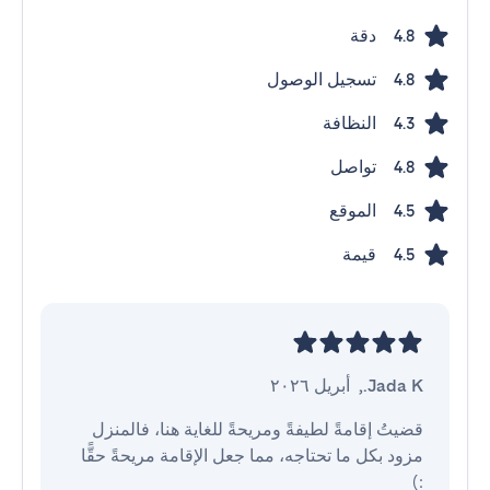
دقة
4.8
تسجيل الوصول
4.8
النظافة
4.3
تواصل
4.8
الموقع
4.5
قيمة
4.5
Jada K.
,
أبريل ٢٠٢٦
قضيتُ إقامةً لطيفةً ومريحةً للغاية هنا، فالمنزل 
مزود بكل ما تحتاجه، مما جعل الإقامة مريحةً حقًّا 
:)