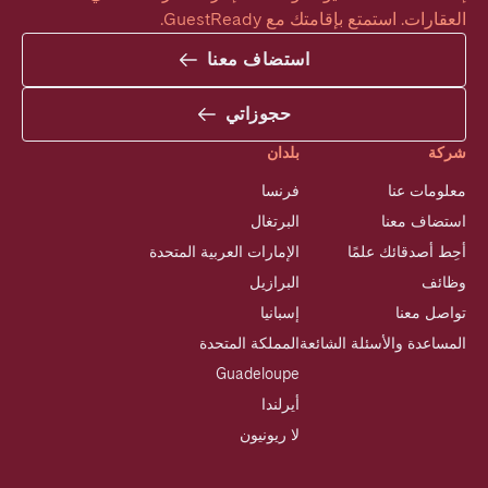
العقارات. استمتع بإقامتك مع GuestReady.
استضاف معنا
حجوزاتي
شركة
بلدان
معلومات عنا
فرنسا
استضاف معنا
البرتغال
أحِط أصدقائك علمًا
الإمارات العربية المتحدة
وظائف
البرازيل
تواصل معنا
إسبانيا
المساعدة والأسئلة الشائعة
المملكة المتحدة
Guadeloupe
أيرلندا
لا ريونيون