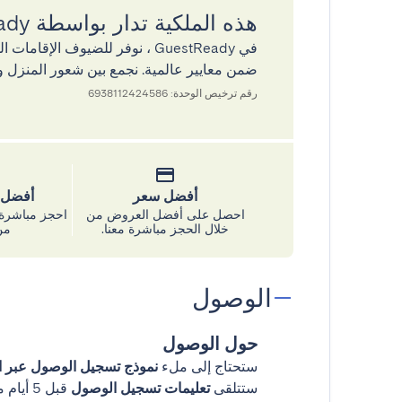
هذه الملكية تدار بواسطة GuestReady
في GuestReady ، نوفر للضيوف ال
ضمن معايير عالمية. نجمع بين شعور المنزل و
رقم ترخيص الوحدة: 6938112424586
أفضل سعر
أفضل س
احصل على أفضل العروض من
احجز مباشرة 
خلال الحجز مباشرة معنا.
من
الوصول
حول الوصول
ستحتاج إلى ملء
نموذج تسجيل الوصول عبر ال
ستتلقى
تعليمات تسجيل الوصول
قبل 5 أيام من وصولك