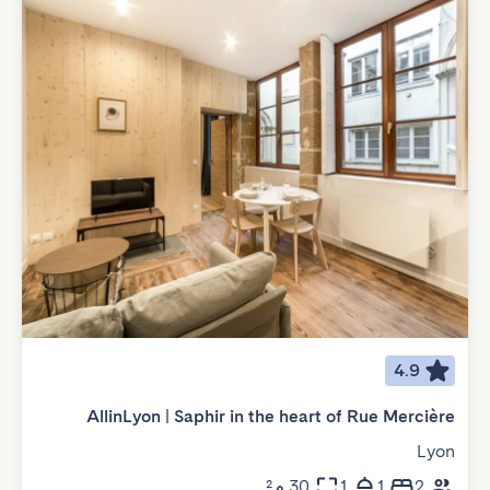
4.9
AllinLyon | Saphir in the heart of Rue Mercière
Lyon
2
1
1
30 م²