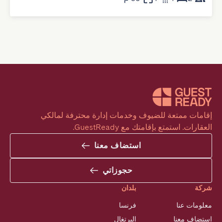
إقامات ممتعة للضيوف وخدمات إدارة محترفة لمالكي 
العقارات. استمتع بإقامتك مع GuestReady.
استضاف معنا
حجوزاتي
شركة
بلدان
معلومات عنا
فرنسا
استضاف معنا
البرتغال