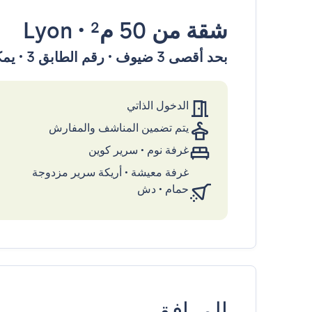
شقة
من 50 م²
•
Lyon
بحد أقصى 3 ضيوف • رقم الطابق 3 • يمكن الوصول إليها بواسطة المصعد
الدخول الذاتي
يتم تضمين المناشف والمفارش
غرفة نوم
•
سرير كوين
غرفة معيشة
•
أريكة سرير مزدوجة
حمام
•
دش
المرافق