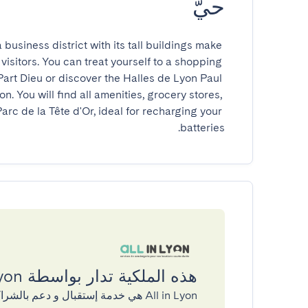
حيّ
business district with its tall buildings make 
visitors. You can treat yourself to a shopping 
Part Dieu or discover the Halles de Lyon Paul 
n. You will find all amenities, grocery stores, 
arc de la Tête d'Or, ideal for recharging your 
batteries.
هذه الملكية تدار بواسطة All in Lyon
All in Lyon هي خدمة إستقبال و دعم بالشراكة مع GuestReady