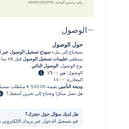
رقم ترخيص الوحدة: 6938612828780
الوصول
حول الوصول
ستحتاج إلى ملء
نموذج تسجيل الوصول عبر ال
ستتلقى
تعليمات تسجيل الوصول
قبل 48 ساعات من وصولك
نوع الوصول:
الوصول الذاتي
الوصول:
من ١٦:٠٠
المغادرة:
١١:٠٠
وديعة التأمين
بقيمة ‏500.00 € ستُطلب مسبقًا.
هل تصل مبكرًا وتحتاج إلى تخزين أمتعتك؟
هل لديك سؤال حول حجزك؟
قم بتسجيل الدخول عبر بريدك الإلكتروني 