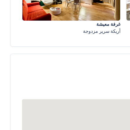
غرفة معيشة
أريكة سرير مزدوجة