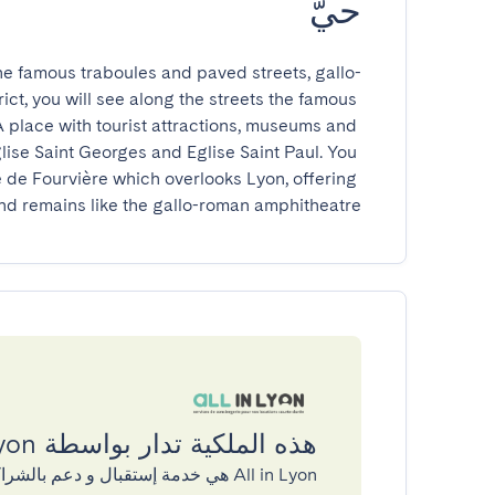
حيّ
the famous traboules and paved streets, gallo-
ct, you will see along the streets the famous 
 place with tourist attractions, museums and 
lise Saint Georges and Eglise Saint Paul. You 
ue de Fourvière which overlooks Lyon, offering 
d remains like the gallo-roman amphitheatre.
هذه الملكية تدار بواسطة All in Lyon
All in Lyon هي خدمة إستقبال و دعم بالشراكة مع GuestReady