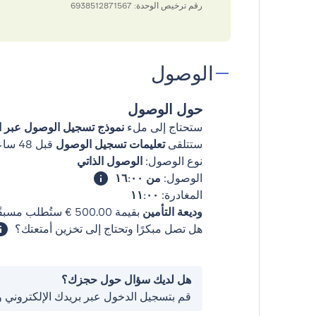
رقم ترخيص الوحدة: 6938512871567
الوصول
حول الوصول
ستحتاج إلى ملء
نموذج تسجيل الوصول عبر ال
ستتلقى
تعليمات تسجيل الوصول
قبل 48 ساعات من وصولك
نوع الوصول:
الوصول الذاتي
الوصول:
من ١٦:٠٠
المغادرة:
١١:٠٠
وديعة التأمين
بقيمة ‏500.00 € ستُطلب مسبقًا.
هل تصل مبكرًا وتحتاج إلى تخزين أمتعتك؟
هل لديك سؤال حول حجزك؟
قم بتسجيل الدخول عبر بريدك الإلكتروني 