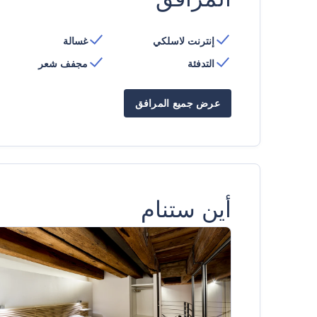
إنترنت لاسلكي
غسالة
التدفئة
مجفف شعر
عرض جميع المرافق
أين ستنام