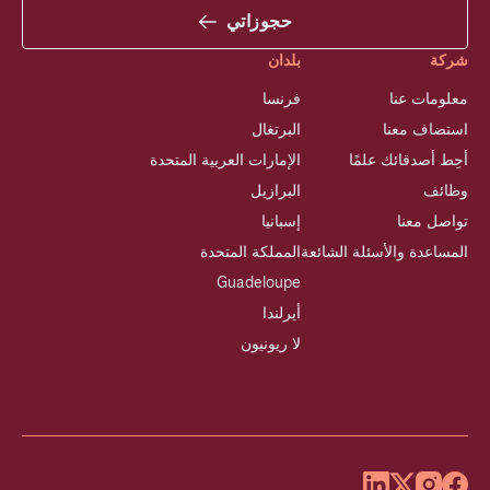
حجوزاتي
شركة
بلدان
معلومات عنا
فرنسا
استضاف معنا
البرتغال
أحِط أصدقائك علمًا
الإمارات العربية المتحدة
وظائف
البرازيل
تواصل معنا
إسبانيا
المساعدة والأسئلة الشائعة
المملكة المتحدة
Guadeloupe
أيرلندا
لا ريونيون