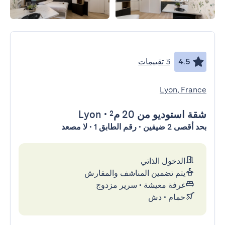
4.5
3 تقييمات
Lyon, France
شقة استوديو
من 20 م²
•
Lyon
بحد أقصى 2 ضيفين • رقم الطابق 1 • لا مصعد
الدخول الذاتي
يتم تضمين المناشف والمفارش
غرفة معيشة
•
سرير مزدوج
حمام
•
دش