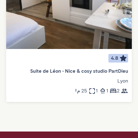
4.8
Suite de Léon - Nice & cosy studio PartDieu
Lyon
2
1
1
25 م²