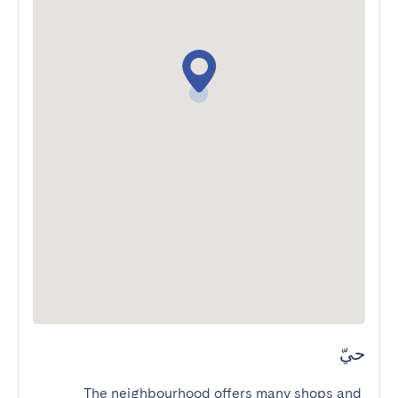
حيّ
The neighbourhood offers many shops and 