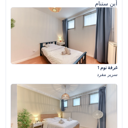
أين ستنام
غرفة نوم 1
سرير مفرد