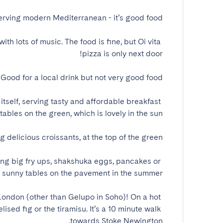
ith lots of music. The food is fine, but Oi vita 
 itself, serving tasty and affordable breakfast 
ving big fry ups, shakshuka eggs, pancakes or 
 London (other than Gelupo in Soho)! On a hot 
ised fig or the tiramisu. It’s a 10 minute walk 