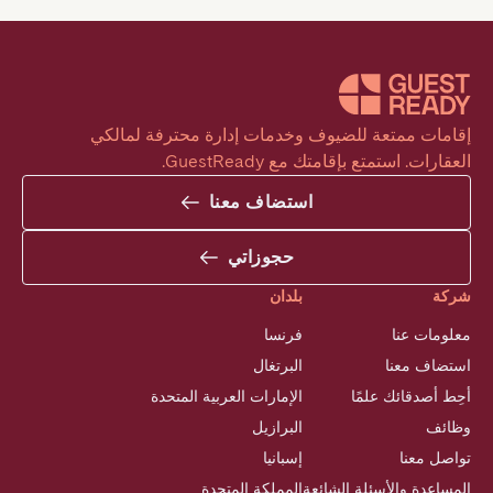
إقامات ممتعة للضيوف وخدمات إدارة محترفة لمالكي 
العقارات. استمتع بإقامتك مع GuestReady.
استضاف معنا
حجوزاتي
شركة
بلدان
معلومات عنا
فرنسا
استضاف معنا
البرتغال
أحِط أصدقائك علمًا
الإمارات العربية المتحدة
وظائف
البرازيل
تواصل معنا
إسبانيا
المساعدة والأسئلة الشائعة
المملكة المتحدة