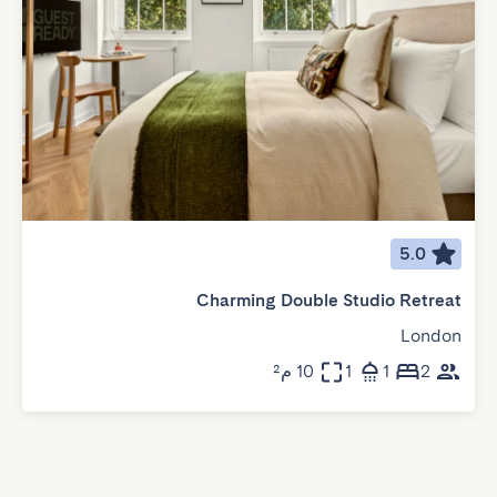
5.0
Charming Double Studio Retreat
London
2
1
1
10 م²