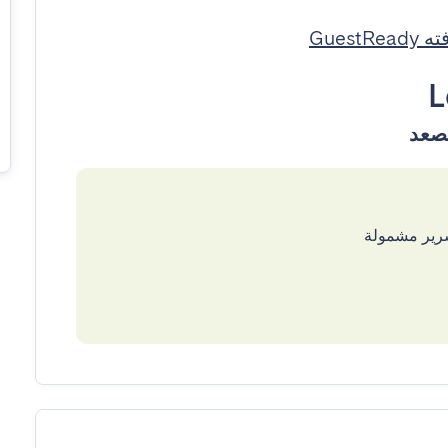
GuestR
L
سرير مشمولة