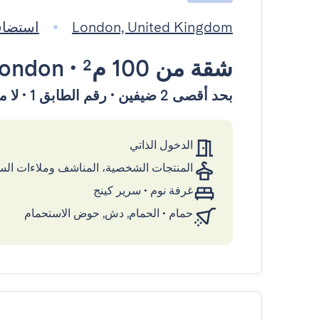
London, United Kingdom
استضافته eady
شقة
من 100 م²
•
ondon
بحد أقصى 2 ضيفين • رقم الطابق 1 • لا مصعد
الدخول الذاتي
المنتجات الشخصية، المناشف وملاءات ال
غرفة نوم
•
سرير كينج
حمام
•
الحمام, دش, حوض الاستحمام