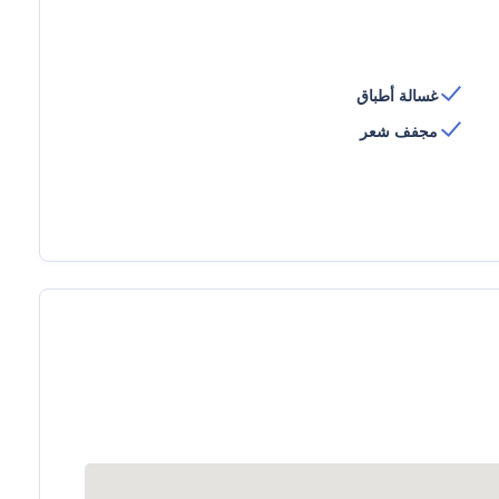
غسالة أطباق
مجفف شعر