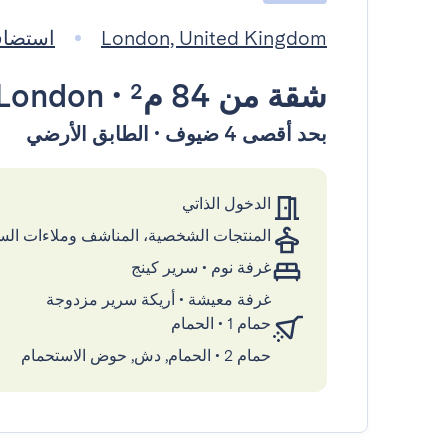
London, United Kingdom
استضافته eady
شقة
من 84 م²
•
London
بحد أقصى 4 ضيوف • الطابق الأرضي
الدخول الذاتي
المنتجات الشخصية، المناشف وملاءات ال
غرفة نوم
•
سرير كينج
غرفة معيشة
•
أريكة سرير مزدوجة
حمام 1
•
الحمام
حمام 2
•
الحمام, دش, حوض الاستحمام