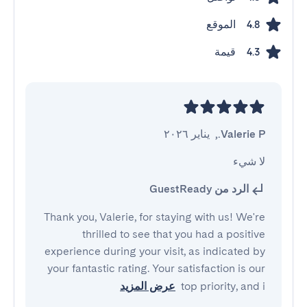
الموقع
4.8
قيمة
4.3
Valerie P.
,
يناير ٢٠٢٦
لا شيء
الرد من GuestReady
Thank you, Valerie, for staying with us! We're
thrilled to see that you had a positive
experience during your visit, as indicated by
your fantastic rating. Your satisfaction is our
top priority, and i
عرض المزيد