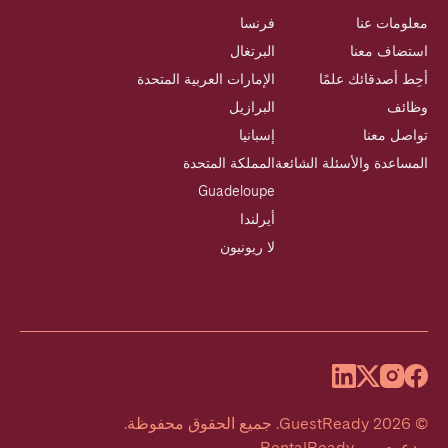
معلومات عنا
فرنسا
استضاف معنا
البرتغال
أحِط أصدقائك علمًا
الإمارات العربية المتحدة
وظائف
البرازيل
تواصل معنا
إسبانيا
المساعدة والأسئلة الشائعة
المملكة المتحدة
Guadeloupe
أيرلندا
لا ريونيون
©
2026
GuestReady
.
جميع الحقوق محفوظة.
مدعوم من
RentalReady