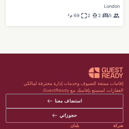
London
5
2
2
69 م²
إقامات ممتعة للضيوف وخدمات إدارة محترفة لمالكي 
العقارات. استمتع بإقامتك مع GuestReady.
استضاف معنا
حجوزاتي
شركة
بلدان